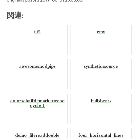
Originally posted 2019-08-31 23:05:03.
関連:
iii2
emv
awesomemodpips
syntheticssource
colorschaffdemarkertrend
bullsbears
cycle-1
demo_filereaddouble
four_horizontal_lines