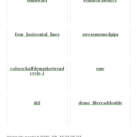
bullsbears
syntheticssource
four_horizontal_lines
awesomemodpips
colorschaffdemarkertrend
emv
cycle-1
iii2
demo_filereaddouble