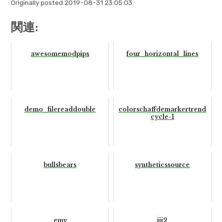
Originally posted 2019-08-31 23:05:03.
関連:
awesomemodpips
four_horizontal_lines
demo_filereaddouble
colorschaffdemarkertrend
cycle-1
bullsbears
syntheticssource
emv
iii2