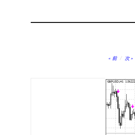
投
前
次
稿
ナ
ビ
ゲ
ー
シ
ョ
ン