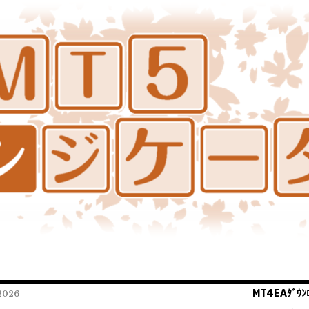
MT4EAﾀﾞｳﾝﾛ
026