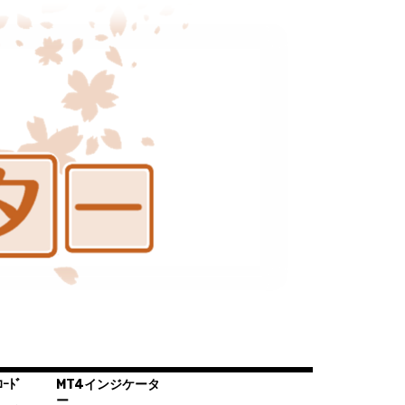
ｰﾄﾞ
MT4インジケータ
ー