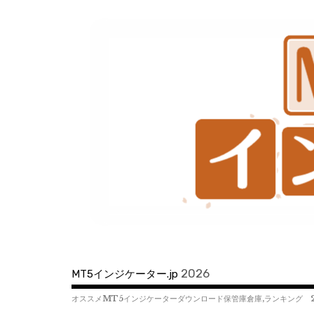
コ
ン
テ
ン
ツ
へ
移
動
2026
MT5インジケーター.jp
オススメMT5インジケーターダウンロード保管庫倉庫,ランキング 2