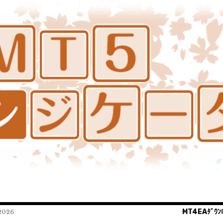
MT4EAﾀﾞｳﾝﾛ
026