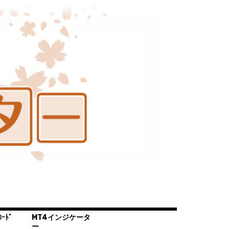
ｰﾄﾞ
MT4インジケータ
ー