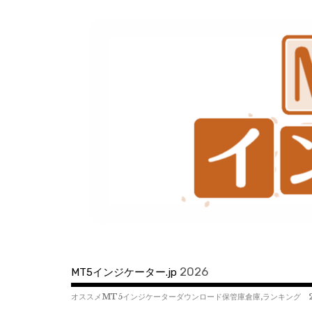
コ
ン
テ
ン
ツ
へ
移
動
2026
MT5インジケーター.jp
オススメMT5インジケーターダウンロード保管庫倉庫,ランキング 2