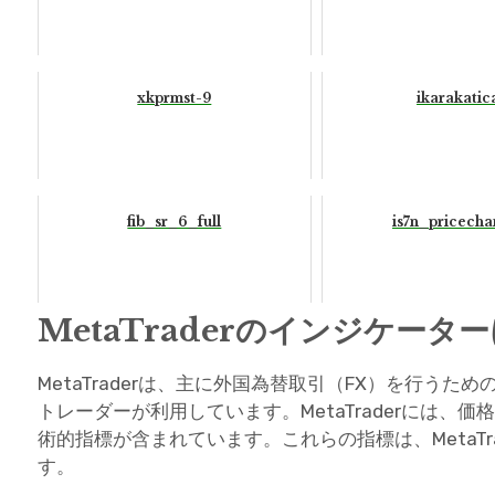
xkprmst-9
ikarakatic
fib_sr_6_full
is7n_pricecha
MetaTraderのインジケータ
MetaTraderは、主に外国為替取引（FX）を行う
トレーダーが利用しています。MetaTraderには
術的指標が含まれています。これらの指標は、MetaT
す。