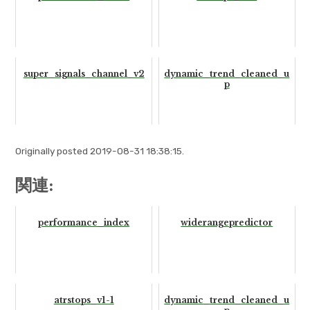
super_signals_channel_v2
dynamic_trend_cleaned_u
p
Originally posted 2019-08-31 18:38:15.
関連:
performance_index
widerangepredictor
atrstops_v1-1
dynamic_trend_cleaned_u