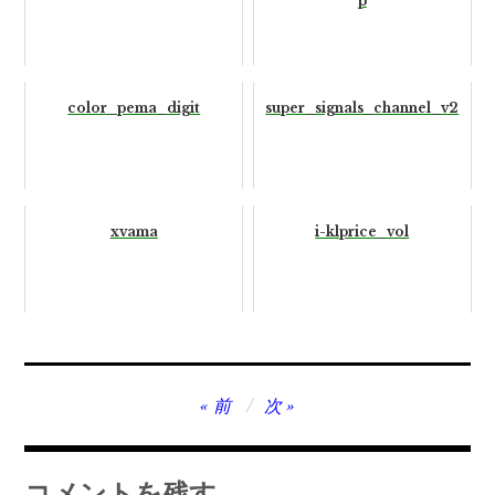
p
color_pema_digit
super_signals_channel_v2
xvama
i-klprice_vol
投
前
次
稿
ナ
コメントを残す