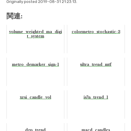
Originally posted 2019-08-31 21:23:13.
関連:
volume_weighted_ma_digi
colormetro_stochastic-3
t_system
metro_demarker_sign-1
ultra_trend_mtf
xrsi_candle_vol
is7n_trend_1
dzp_trend
macd_candles