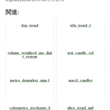
関連:
dzp_trend
is7n_trend_1
volume_weighted_ma_digi
xrsi_candle_vol
t_system
metro_demarker_sign-1
macd_candles
colormetro_stochastic-3
ultra_trend_mtf