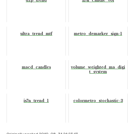
dzp_trend
xrsi_candle_vol
ultra_trend_mtf
metro_demarker_sign-1
macd_candles
volume_weighted_ma_digi
t_system
is7n_trend_1
colormetro_stochastic-3
Originally posted 2019-08-31 21:23:13.