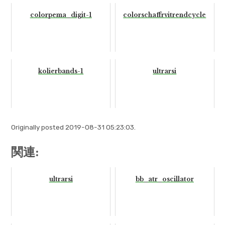
colorpema_digit-1
colorschaffrvitrendcycle
kolierbands-1
ultrarsi
Originally posted 2019-08-31 05:23:03.
関連:
ultrarsi
bb_atr_oscillator