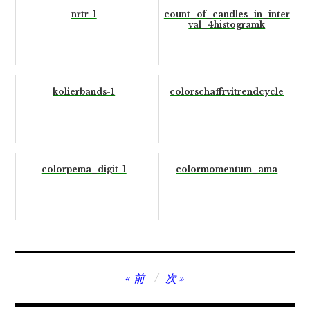
nrtr-1
count_of_candles_in_inter
val_4histogramk
kolierbands-1
colorschaffrvitrendcycle
colorpema_digit-1
colormomentum_ama
投
前
次
稿