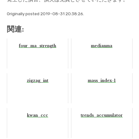
Originally posted 2019-08-31 20:38:26.
関連:
four_ma_strength
medianma
zigzag_int
mass_index-1
kwan_ccc
trends_accumulator