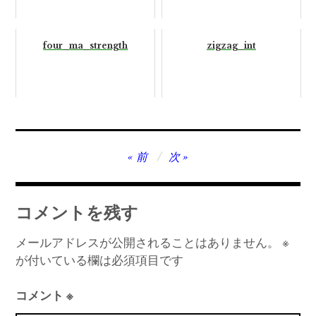
four_ma_strength
zigzag_int
投
前
次
稿
ナ
コメントを残す
ビ
ゲ
メールアドレスが公開されることはありません。
※
が付いている欄は必須項目です
ー
シ
コメント
※
ョ