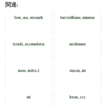
関連:
four_ma_strength
larrywilliams_minmax
trends_accumulator
medianma
mass_index-1
zigzag_int
mi
kwan_ccc