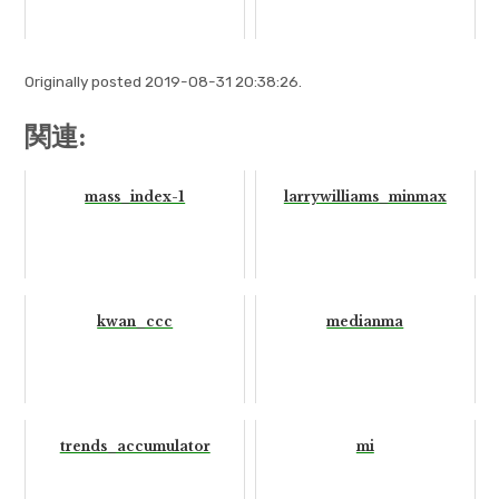
Originally posted 2019-08-31 20:38:26.
関連:
mass_index-1
larrywilliams_minmax
kwan_ccc
medianma
trends_accumulator
mi