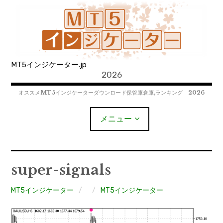
コ
ン
テ
ン
ツ
MT5インジケーター.jp
へ
2026
移
動
オススメMT5インジケーターダウンロード保管庫倉庫,ランキング 2026
メニュー
MT4EAﾀﾞｳﾝﾛｰﾄﾞ
super-signals
MT5EAﾀﾞｳﾝﾛｰﾄﾞ
MT5インジケーター
MT5インジケーター
MT4インジケーター