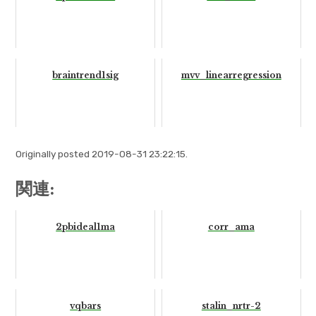
braintrend1sig
mvv_linearregression
Originally posted 2019-08-31 23:22:15.
関連:
2pbideal1ma
corr_ama
vqbars
stalin_nrtr-2