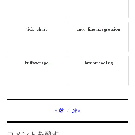
tick_chart
mvv_linearregression
buffaverage
braintrend1sig
投
前
次
稿
ナ
コメントを残す