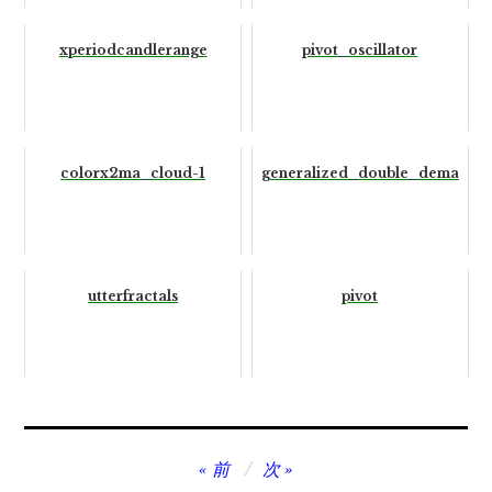
xperiodcandlerange
pivot_oscillator
colorx2ma_cloud-1
generalized_double_dema
utterfractals
pivot
投
前
次