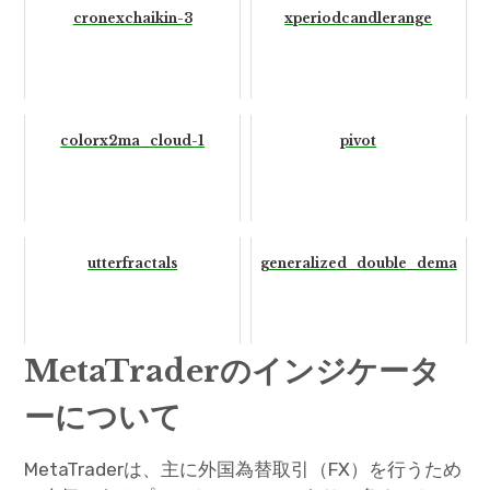
cronexchaikin-3
xperiodcandlerange
colorx2ma_cloud-1
pivot
utterfractals
generalized_double_dema
MetaTraderのインジケータ
ーについて
MetaTraderは、主に外国為替取引（FX）を行うため