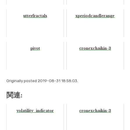
utterfractals
xperiodcandlerange
pivot
cronexchaikin-3
Originally posted 2019-08-31 18:58:03.
関連:
volatility_indicator
cronexchaikin-3