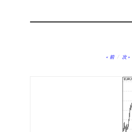
投
前
次
稿
ナ
ビ
ゲ
ー
シ
ョ
ン