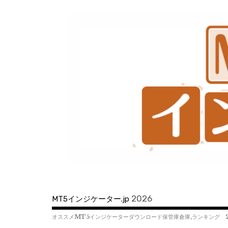
コ
ン
テ
ン
ツ
へ
移
動
2026
MT5インジケーター.jp
オススメMT5インジケーターダウンロード保管庫倉庫,ランキング 2