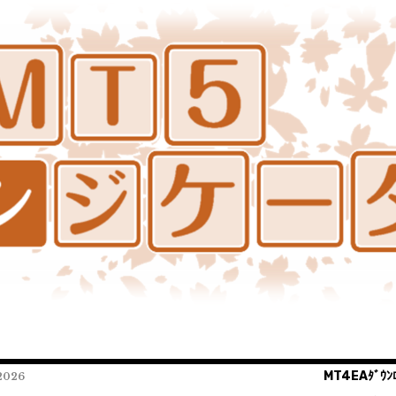
MT4EAﾀﾞｳﾝﾛ
026