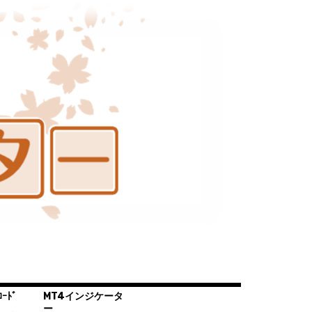
ｰﾄﾞ
MT4インジケータ
ー