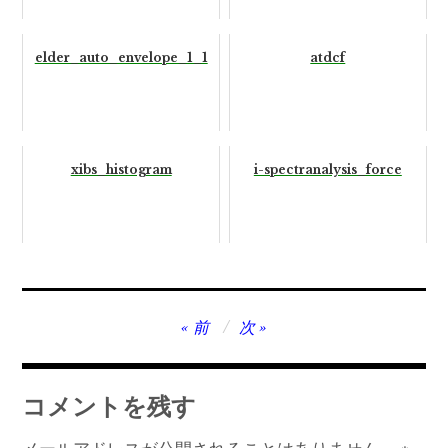
elder_auto_envelope_1_1
atdcf
xibs_histogram
i-spectranalysis_force
投
前
次
稿
ナ
コメントを残す
ビ