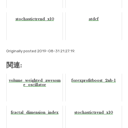
stochastictrend_x10
atdcf
Originally posted 2019-08-31 21:27:19.
関連:
volume_weighted_awesom
forexprofitboost_2nb-1
e_oscillator
fractal_dimension_index
stochastictrend_x10