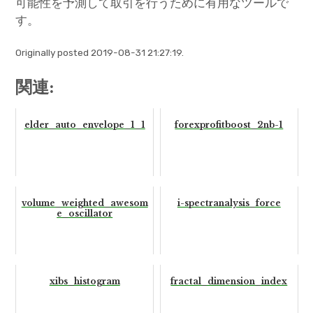
可能性を予測して取引を行うために有用なツールで
す。
Originally posted 2019-08-31 21:27:19.
関連:
elder_auto_envelope_1_1
forexprofitboost_2nb-1
volume_weighted_awesom
i-spectranalysis_force
e_oscillator
xibs_histogram
fractal_dimension_index