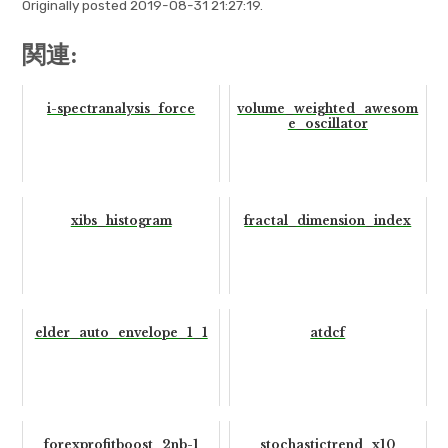
Originally posted 2019-08-31 21:27:19.
関連:
i-spectranalysis_force
volume_weighted_awesom
e_oscillator
xibs_histogram
fractal_dimension_index
elder_auto_envelope_1_1
atdcf
forexprofitboost_2nb-1
stochastictrend_x10