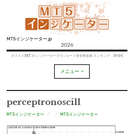
コ
ン
テ
ン
ツ
MT5インジケーター.jp
へ
2026
移
動
オススメMT5インジケーターダウンロード保管庫倉庫,ランキング 2026
メニュー
MT4EAﾀﾞｳﾝﾛｰﾄﾞ
perceptronoscill
MT5EAﾀﾞｳﾝﾛｰﾄﾞ
MT5インジケーター
MT5インジケーター
MT4インジケーター