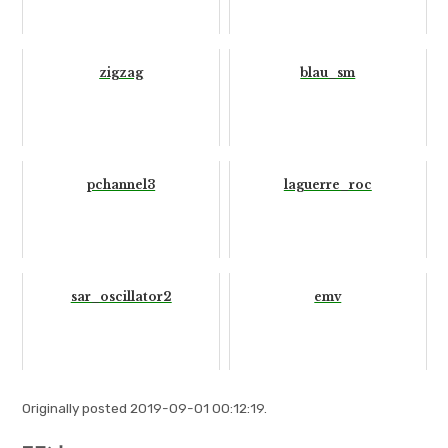
zigzag
blau_sm
pchannel3
laguerre_roc
sar_oscillator2
emv
Originally posted 2019-09-01 00:12:19.