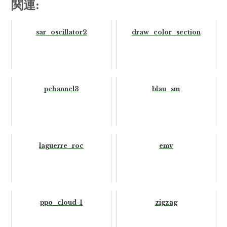
関連:
sar_oscillator2
draw_color_section
pchannel3
blau_sm
laguerre_roc
emv
ppo_cloud-1
zigzag