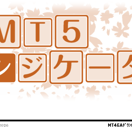
MT4EAﾀﾞｳﾝﾛ
026