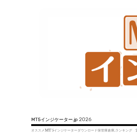
コ
ン
テ
ン
ツ
へ
移
動
2026
MT5インジケーター.jp
オススメMT5インジケーターダウンロード保管庫倉庫,ランキング 2