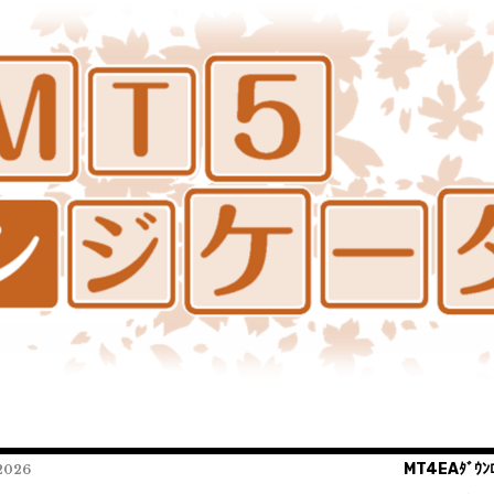
MT4EAﾀﾞｳﾝﾛ
026