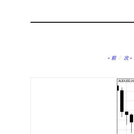
投
前
次
稿
ナ
ビ
ゲ
ー
シ
ョ
ン