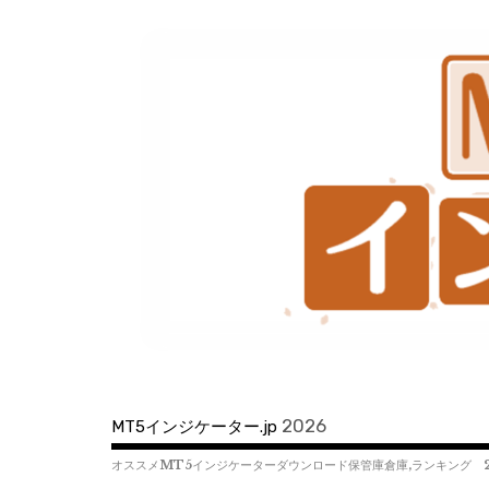
コ
ン
テ
ン
ツ
へ
移
動
2026
MT5インジケーター.jp
オススメMT5インジケーターダウンロード保管庫倉庫,ランキング 2