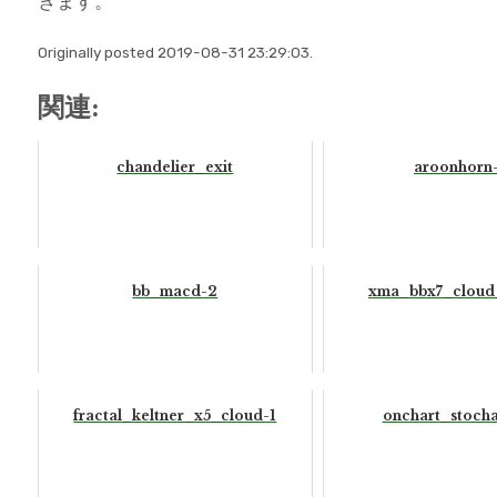
きます。
Originally posted 2019-08-31 23:29:03.
関連:
chandelier_exit
aroonhorn
bb_macd-2
xma_bbx7_cloud_
fractal_keltner_x5_cloud-1
onchart_stocha