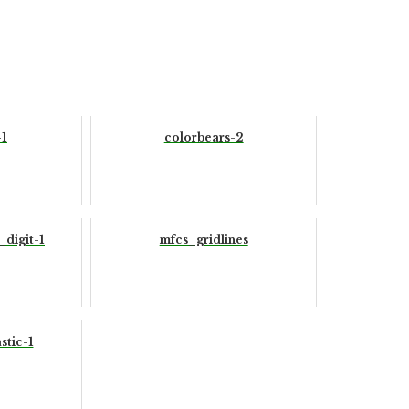
-1
colorbears-2
digit-1
mfcs_gridlines
stic-1