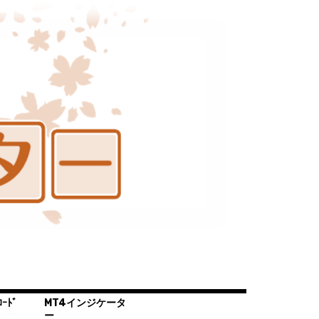
ｰﾄﾞ
MT4インジケータ
ー