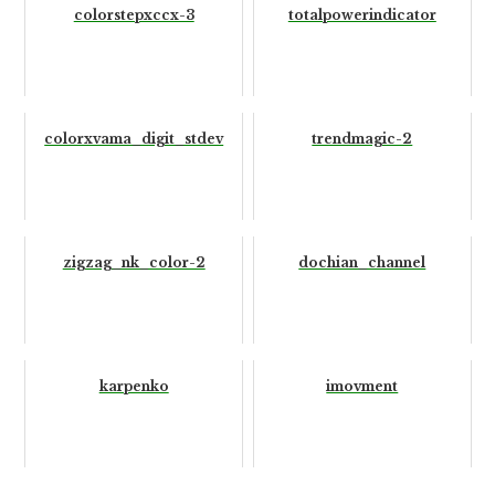
colorstepxccx-3
totalpowerindicator
colorxvama_digit_stdev
trendmagic-2
zigzag_nk_color-2
dochian_channel
karpenko
imovment