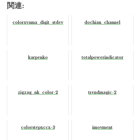
関連:
colorxvama_digit_stdev
dochian_channel
karpenko
totalpowerindicator
zigzag_nk_color-2
trendmagic-2
colorstepxccx-3
imovment