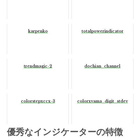
karpenko
totalpowerindicator
trendmagic-2
dochian_channel
colorstepxccx-3
colorxvama_digit_stdev
優秀なインジケーターの特徴