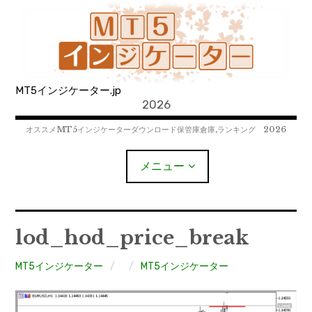
コ
ン
テ
ン
ツ
MT5インジケーター.jp
へ
2026
移
動
オススメMT5インジケーターダウンロード保管庫倉庫,ランキング 2026
メニュー
MT4EAﾀﾞｳﾝﾛｰﾄﾞ
lod_hod_price_break
MT5EAﾀﾞｳﾝﾛｰﾄﾞ
MT5インジケーター
MT5インジケーター
MT4インジケーター