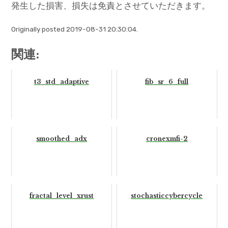
発生した損害、損失は免責とさせていただきます。
Originally posted 2019-08-31 20:30:04.
関連:
t3_std_adaptive
fib_sr_6_full
smoothed_adx
cronexmfi-2
fractal_level_xrust
stochasticcybercycle