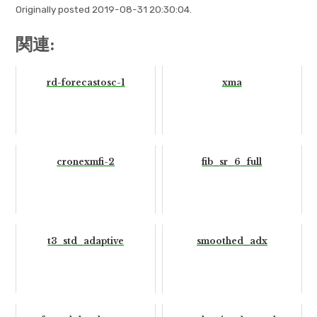
Originally posted 2019-08-31 20:30:04.
関連:
rd-forecastosc-1
xma
cronexmfi-2
fib_sr_6_full
t3_std_adaptive
smoothed_adx