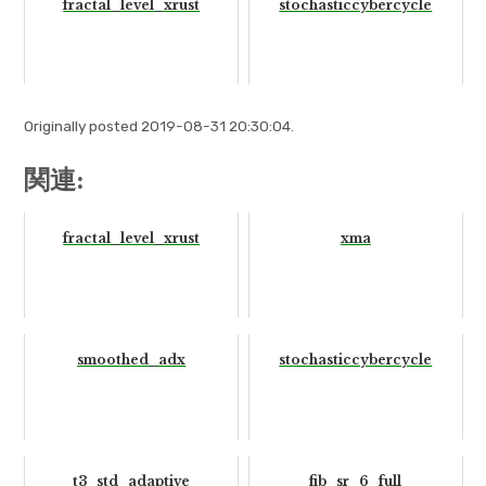
fractal_level_xrust
stochasticcybercycle
Originally posted 2019-08-31 20:30:04.
関連:
fractal_level_xrust
xma
smoothed_adx
stochasticcybercycle
t3_std_adaptive
fib_sr_6_full