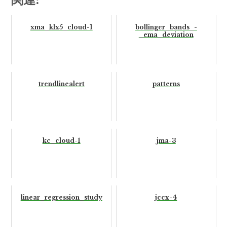
xma_klx5_cloud-1
bollinger_bands_-
_ema_deviation
trendlinealert
patterns
kc_cloud-1
jma-3
linear_regression_study
jccx-4