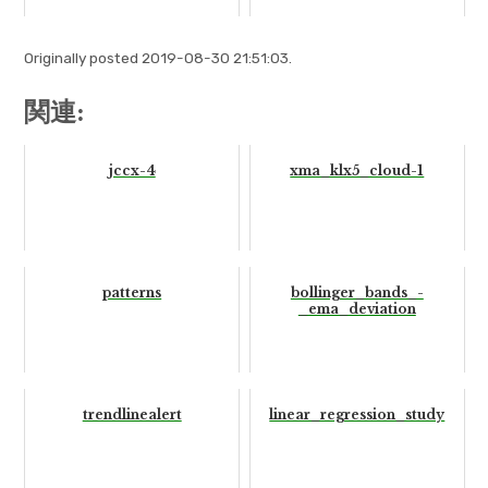
Originally posted 2019-08-30 21:51:03.
関連:
jccx-4
xma_klx5_cloud-1
patterns
bollinger_bands_-
_ema_deviation
trendlinealert
linear_regression_study