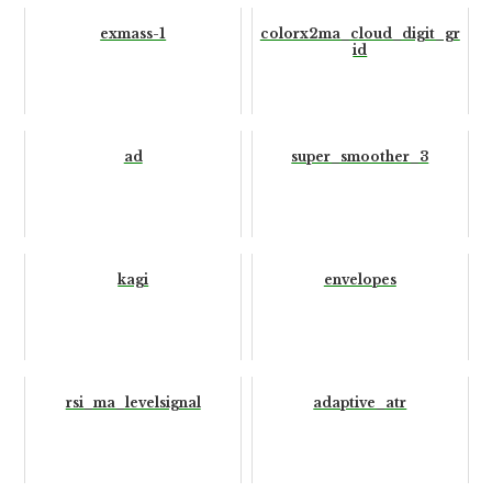
exmass-1
colorx2ma_cloud_digit_gr
id
ad
super_smoother_3
kagi
envelopes
rsi_ma_levelsignal
adaptive_atr