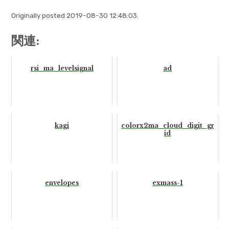
Originally posted 2019-08-30 12:48:03.
関連:
rsi_ma_levelsignal
ad
kagi
colorx2ma_cloud_digit_gr
id
envelopes
exmass-1