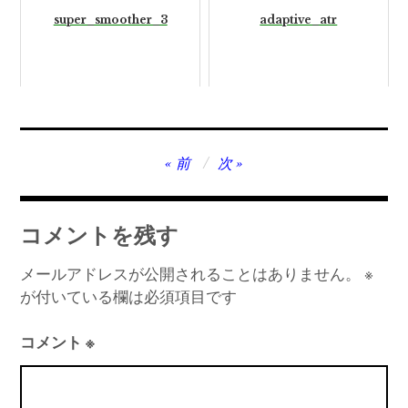
super_smoother_3
adaptive_atr
投
前
次
稿
ナ
コメントを残す
ビ
ゲ
メールアドレスが公開されることはありません。
※
が付いている欄は必須項目です
ー
シ
コメント
※
ョ
ン