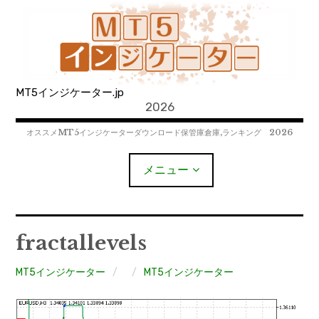
コ
ン
テ
ン
ツ
MT5インジケーター.jp
へ
2026
移
動
オススメMT5インジケーターダウンロード保管庫倉庫,ランキング 2026
メニュー
MT4EAﾀﾞｳﾝﾛｰﾄﾞ
fractallevels
MT5EAﾀﾞｳﾝﾛｰﾄﾞ
MT5インジケーター
MT5インジケーター
MT4インジケーター