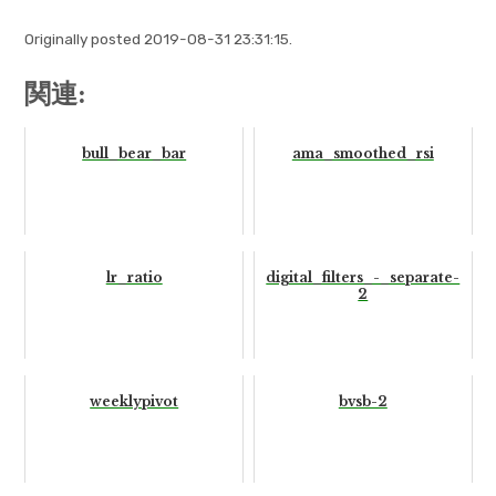
Originally posted 2019-08-31 23:31:15.
関連:
bull_bear_bar
ama_smoothed_rsi
lr_ratio
digital_filters_-_separate-
2
weeklypivot
bvsb-2