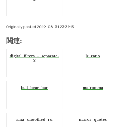
Originally posted 2019-08-31 23:31:15.
関連:
digital_filters_-_separate-
lr_ratio
2
bull_bear_bar
mafromma
ama_smoothed_rsi
mirror_quotes