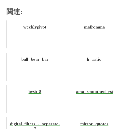
関連:
weeklypivot
mafromma
bull_bear_bar
lr_ratio
bvsb-2
ama_smoothed_rsi
digital_filters_-_separate-
mirror_quotes
2