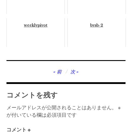
weeklypivot
bvsb-2
投
前
次
稿
ナ
コメントを残す
ビ
ゲ
メールアドレスが公開されることはありません。
※
が付いている欄は必須項目です
ー
シ
コメント
※