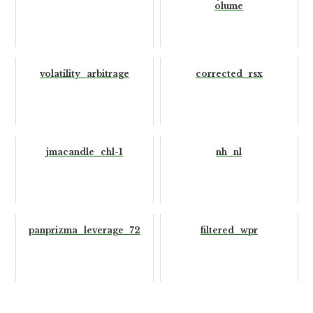
olume
volatility_arbitrage
corrected_rsx
jmacandle_chl-1
nh_nl
panprizma_leverage_72
filtered_wpr