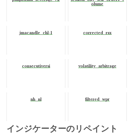
olume
jmacandle_chl-1
corrected_rsx
consecutiversi
volatility_arbitrage
nh_nl
filtered_wpr
インジケーターのリペイント