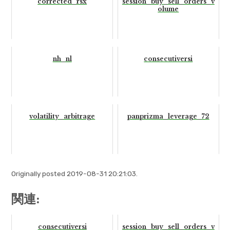
corrected_rsx
session_buy_sell_orders_v
olume
nh_nl
consecutiversi
volatility_arbitrage
panprizma_leverage_72
Originally posted 2019-08-31 20:21:03.
関連:
consecutiversi
session_buy_sell_orders_v