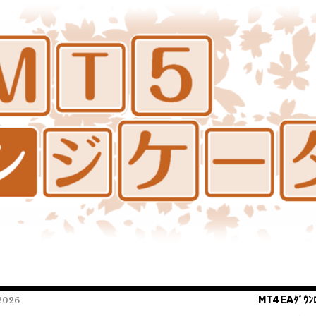
MT4EAﾀﾞｳﾝﾛ
026