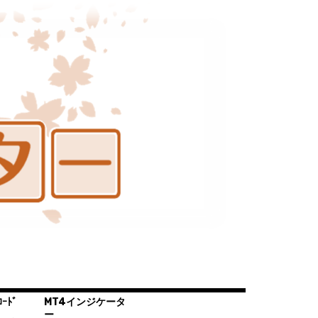
ｰﾄﾞ
MT4インジケータ
ー