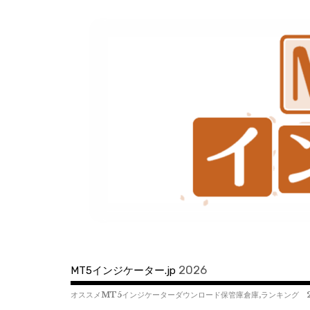
コ
ン
テ
ン
ツ
へ
移
動
2026
MT5インジケーター.jp
オススメMT5インジケーターダウンロード保管庫倉庫,ランキング 2