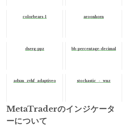
colorbears-1
aroonhorn
dserg-ppz
bb-percentage-decimal
adxm_zvhf_adaptiveo
stochastic_-_wnz
MetaTraderのインジケータ
ーについて