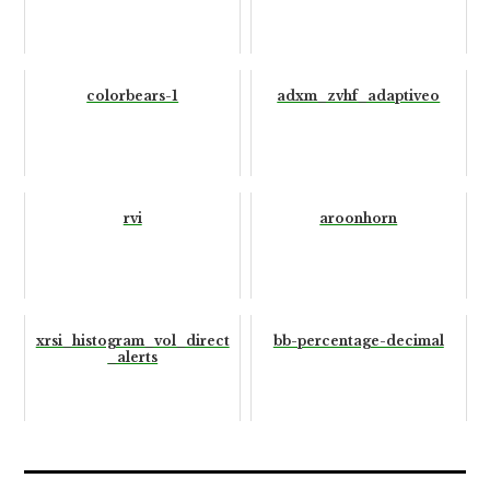
colorbears-1
adxm_zvhf_adaptiveo
rvi
aroonhorn
xrsi_histogram_vol_direct
bb-percentage-decimal
_alerts