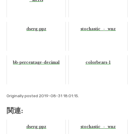
dserg-ppz
stochastic_-_wnz
bb-percentage-decimal
colorbears-1
Originally posted 2019-08-31 18:01:15.
関連:
dserg-ppz
stochastic_-_wnz