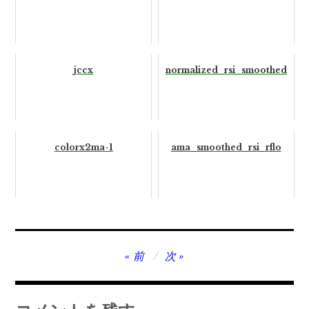
jccx
normalized_rsi_smoothed
colorx2ma-1
ama_smoothed_rsi_rflo
投
前
次
稿
ナ