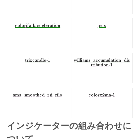
colorjfatlacceleration
jccx
trixcandle-1
williams_accumulation_dis
tribution-1
ama_smoothed_rsi_rflo
colorx2ma-1
インジケーターの組み合わせに
ついて