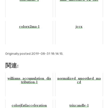
colorx2ma-1
jccx
Originally posted 2019-08-31 18:14:15.
関連:
williams_accumulation_dis
normalized_smoothed_ma
tribution-1
cd
colorjfatlacceleration
trixcandle-1