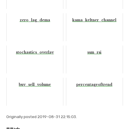
zero_lag_dema
kama_keltner_channel
stochastics_overlay
ssm_rsi
buy_sell_volume
percentageoftrend
Originally posted 2019-08-31 22:15:03.