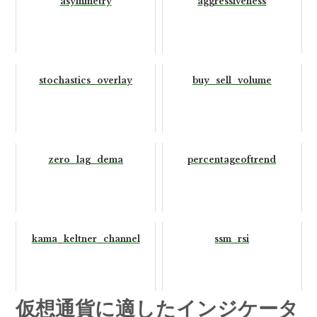
asymmetry
aggressiveness
stochastics_overlay
buy_sell_volume
zero_lag_dema
percentageoftrend
kama_keltner_channel
ssm_rsi
仮想通貨に適したインジケータ