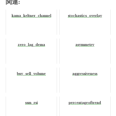
関連:
kama_keltner_channel
stochastics_overlay
zero_lag_dema
asymmetry
buy_sell_volume
aggressiveness
ssm_rsi
percentageoftrend